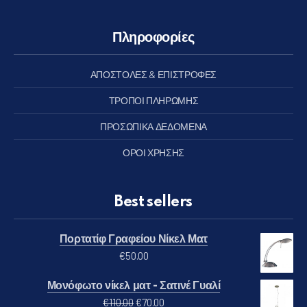
Πληροφορίες
ΑΠΟΣΤΟΛΕΣ & ΕΠΙΣΤΡΟΦΕΣ
ΤΡΟΠΟΙ ΠΛΗΡΩΜΗΣ
ΠΡΟΣΩΠΙΚΑ ΔΕΔΟΜΕΝΑ
ΟΡΟΙ ΧΡΗΣΗΣ
Best sellers
Πορτατίφ Γραφείου Νίκελ Ματ
€
50.00
Μονόφωτο νίκελ ματ - Σατινέ Γυαλί
Original price was: €110.00.
Η τρέχουσα τιμή είναι: €70.00
€
110.00
€
70.00