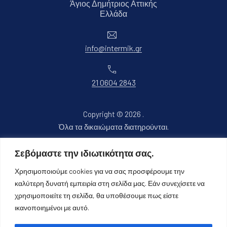
Άγιος Δημήτριος Αττικής
Νέο παράθυρο
Ελλάδα
Ηλεκτρονικό ταχυδρομείο
info@intermik.gr
Τηλέφωνο
21 0604 2843
Copyright © 2026
.
Όλα τα δικαιώματα διατηρούνται.
Νέο παράθυρο
Θέμα WordPress από
FORQY
Σεβόμαστε την ιδιωτικότητα σας.
Χρησιμοποιούμε cookies για να σας προσφέρουμε την
Επιστροφή στην κορυφή
καλύτερη δυνατή εμπειρία στη σελίδα μας. Εάν συνεχίσετε να
χρησιμοποιείτε τη σελίδα, θα υποθέσουμε πως είστε
ικανοποιημένοι με αυτό.