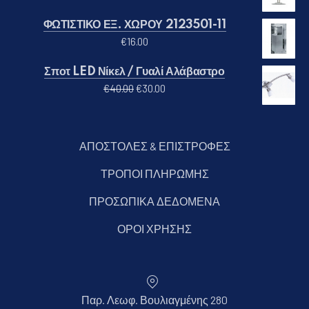
ΦΩΤΙΣΤΙΚΟ ΕΞ. ΧΩΡΟΥ 2123501-11
€
16.00
ΠΡΟΗΓΟΎΜΕΝΟ
ΕΠ
Σποτ LED Νίκελ / Γυαλί Αλάβαστρο
Original price was: €40.00.
Η τρέχουσα τιμή είναι: €30.00
€
40.00
€
30.00
ΑΠΟΣΤΟΛΕΣ & ΕΠΙΣΤΡΟΦΕΣ
ΤΡΟΠΟΙ ΠΛΗΡΩΜΗΣ
ΠΡΟΣΩΠΙΚΑ ΔΕΔΟΜΕΝΑ
ΟΡΟΙ ΧΡΗΣΗΣ
Παρ. Λεωφ. Βουλιαγμένης 280