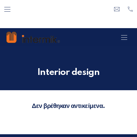
ΕΠΆΝΩ ΓΡΑΜΜΉ ΠΛΟΉΓΗΣΗ
ΚΛΕ
info@inte
21 
ΠΛΟ
Interior design
Δεν βρέθηκαν αντικείμενα.