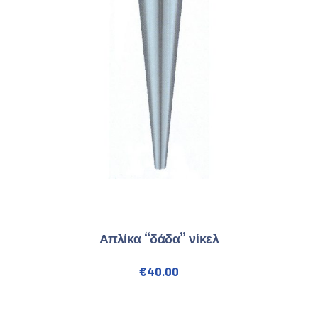
Απλίκα “δάδα” νίκελ
€
40.00