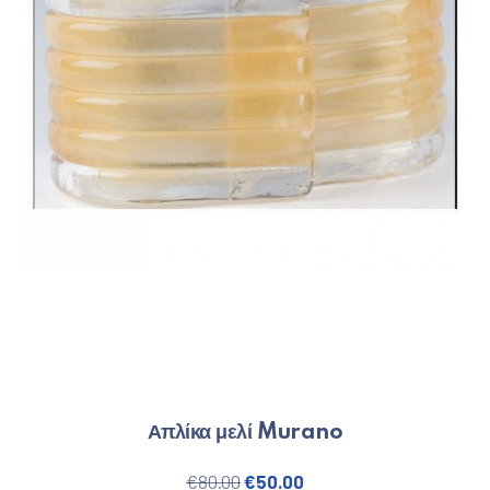
Απλίκα μελί Murano
Original price was: €80.00.
Η τρέχουσα τιμή είναι
€
80.00
€
50.00