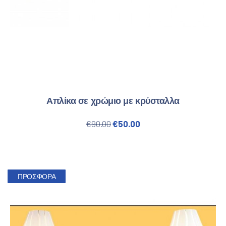
Απλίκα σε χρώμιο με κρύσταλλα
Original price was: €90.00.
Η τρέχουσα τιμή είναι
€
90.00
€
50.00
ΠΡΟΣΦΟΡΆ