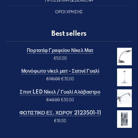
ΟΡΟΙ ΧΡΗΣΗΣ
Best sellers
Πορτατίφ Γραφείου Νίκελ Ματ
€
50.00
Μονόφωτο νίκελ ματ - Σατινέ Γυαλί
Original price was: €110.00.
Η τρέχουσα τιμή είναι: €70.00
€
110.00
€
70.00
Σποτ LED Νίκελ / Γυαλί Αλάβαστρο
Original price was: €40.00.
Η τρέχουσα τιμή είναι: €30.00
€
40.00
€
30.00
ΦΩΤΙΣΤΙΚΟ ΕΞ. ΧΩΡΟΥ 2123501-11
€
16.00