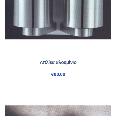
ΠΡΟΗΓΟΎΜΕΝΟ
ΕΠ
Απλίκα αλουμίνιο
€
60.00