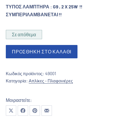
ΤΥΠΟΣ ΛΑΜΠΤΗΡΑ : G9 , 2 X 25W !!
ΣΥΜΠΕΡΙΛΑΜΒΑΝΕΤΑΙ !!
Σε απόθεμα
Απλίκα πίνακα σε νίκελ ματ ποσότητα
ΠΡΟΣΘΉΚΗ ΣΤΟ ΚΑΛΆΘΙ
Κωδικός προϊόντος:
49001
Κατηγορία:
Απλίκες - Πλαφονιέρες
Μοιραστείτε:
Μοιραστείτε το στο X
Μοιραστείτε το στο Facebook
Μοιραστείτε το στο Pinterest
Μοιραστείτε το με email