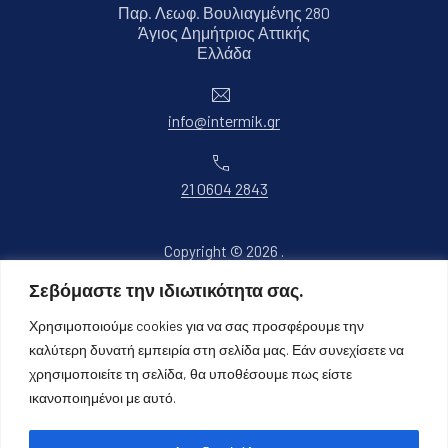
Παρ. Λεωφ. Βουλιαγμένης 280
Άγιος Δημήτριος Αττικής
Νέο παράθυρο
Ελλάδα
Ηλεκτρονικό ταχυδρομείο
info@intermik.gr
Τηλέφωνο
21 0604 2843
Copyright © 2026
.
Όλα τα δικαιώματα διατηρούνται.
Σεβόμαστε την ιδιωτικότητα σας.
Νέο παράθυρο
Θέμα WordPress από
FORQY
Χρησιμοποιούμε cookies για να σας προσφέρουμε την
καλύτερη δυνατή εμπειρία στη σελίδα μας. Εάν συνεχίσετε να
Επιστροφή στην κορυφή
χρησιμοποιείτε τη σελίδα, θα υποθέσουμε πως είστε
ικανοποιημένοι με αυτό.