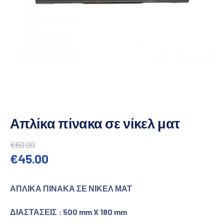
Απλίκα πίνακα σε νίκελ ματ
€
60.00
Original price was: €60.00.
Η τρέχουσα τιμή είναι: €45.00
€
45.00
ΑΠΛΙΚΑ ΠΙΝΑΚΑ ΣΕ ΝΙΚΕΛ ΜΑΤ
ΔΙΑΣΤΑΣΕΙΣ : 500 mm X 180 mm