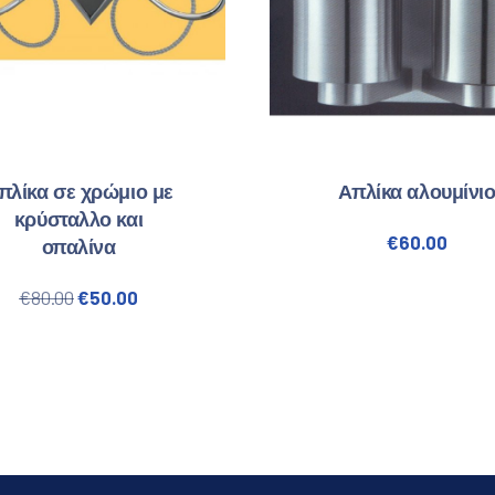
πλίκα σε χρώμιο με
Απλίκα αλουμίνι
κρύσταλλο και
€
60.00
οπαλίνα
€50.00.
Original price was: €80.00.
Η τρέχουσα τιμή είναι: €50.00.
€
80.00
€
50.00