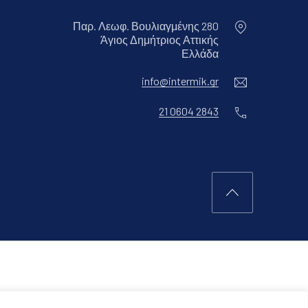
Παρ. Λεωφ. Βουλιαγμένης 280
Άγιος Δημήτριος Αττικής
Νέο παράθυρο
Ελλάδα
Ηλεκτρονικ
info@intermik.gr
Τηλέφωνο
21 0604 2843
Επιστροφή στη