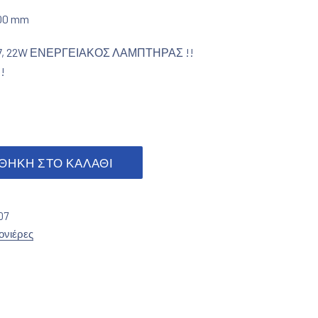
100 mm
, 22W ΕΝΕΡΓΕΙΑΚΟΣ ΛΑΜΠΤΗΡΑΣ !!
!
ότητα
ΘΉΚΗ ΣΤΟ ΚΑΛΆΘΙ
07
ονιέρες
cebook
 στο Pinterest
τείτε το με email