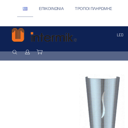
ΕΠΙΚΟΙΝΩΝΊΑ
ΤΡΌΠΟΙ ΠΛΗΡΩΜΉΣ
LED
ΑΝΑΖΉΤΗΣΗ
Σύνδεση / Εγγραφή
Καλάθι