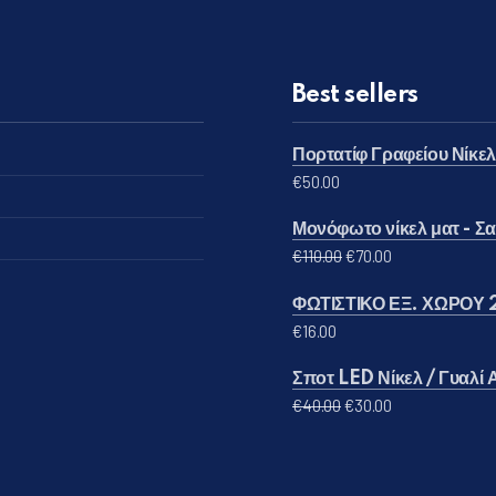
Best sellers
Πορτατίφ Γραφείου Νίκε
€
50.00
Μονόφωτο νίκελ ματ - Σατ
Original price was: €
Η τρέχουσα τι
€
110.00
€
70.00
ΦΩΤΙΣΤΙΚΟ ΕΞ. ΧΩΡΟΥ 
€
16.00
Σποτ LED Νίκελ / Γυαλί
Original price was: 
Η τρέχουσα τι
€
40.00
€
30.00