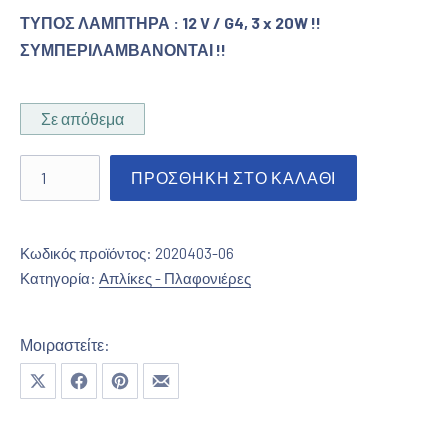
ΤΥΠΟΣ ΛΑΜΠΤΗΡΑ : 12 V / G4, 3 x 20W !!
ΣΥΜΠΕΡΙΛΑΜΒΑΝΟΝΤΑΙ !!
Σε απόθεμα
Απλίκα σε χρώμιο με κρύσταλλα ποσότητα
ΠΡΟΣΘΉΚΗ ΣΤΟ ΚΑΛΆΘΙ
Κωδικός προϊόντος:
2020403-06
Κατηγορία:
Απλίκες - Πλαφονιέρες
Μοιραστείτε:
Μοιραστείτε το στο X
Μοιραστείτε το στο Facebook
Μοιραστείτε το στο Pinterest
Μοιραστείτε το με email