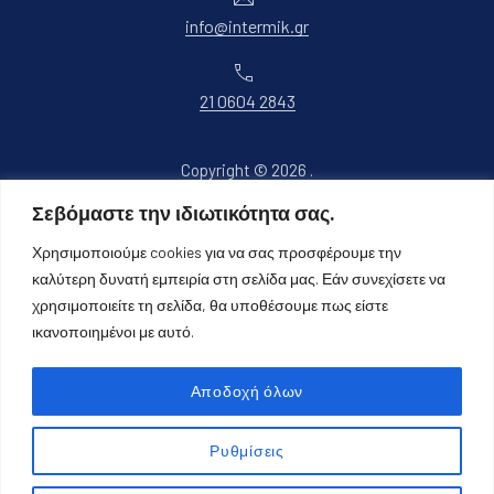
info@intermik.gr
Τηλέφωνο
21 0604 2843
Copyright © 2026
.
Όλα τα δικαιώματα διατηρούνται.
Σεβόμαστε την ιδιωτικότητα σας.
Νέο παράθυρο
Θέμα WordPress από
FORQY
Χρησιμοποιούμε cookies για να σας προσφέρουμε την
καλύτερη δυνατή εμπειρία στη σελίδα μας. Εάν συνεχίσετε να
Επιστροφή στην κορυφή
χρησιμοποιείτε τη σελίδα, θα υποθέσουμε πως είστε
ικανοποιημένοι με αυτό.
Αποδοχή όλων
Αναζήτηση Προϊόντων
Ρυθμίσεις
Αναζήτηση