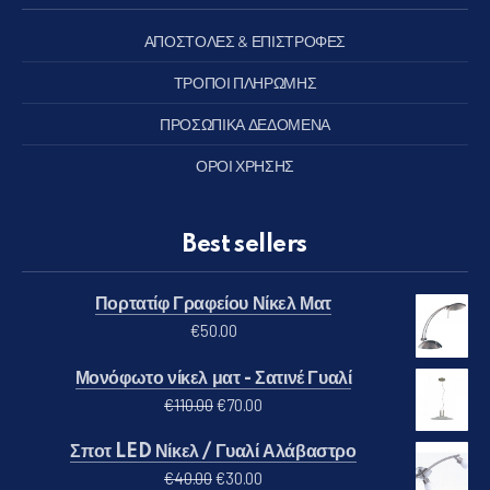
ΑΠΟΣΤΟΛΕΣ & ΕΠΙΣΤΡΟΦΕΣ
ΤΡΟΠΟΙ ΠΛΗΡΩΜΗΣ
ΠΡΟΣΩΠΙΚΑ ΔΕΔΟΜΕΝΑ
ΟΡΟΙ ΧΡΗΣΗΣ
Best sellers
Πορτατίφ Γραφείου Νίκελ Ματ
€
50.00
Μονόφωτο νίκελ ματ - Σατινέ Γυαλί
Original price was: €110.00.
Η τρέχουσα τιμή είναι: €70.00
€
110.00
€
70.00
Σποτ LED Νίκελ / Γυαλί Αλάβαστρο
Original price was: €40.00.
Η τρέχουσα τιμή είναι: €30.00
€
40.00
€
30.00