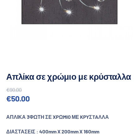
Απλίκα σε χρώμιο με κρύσταλλα
€
90.00
Original price was: €90.00.
Η τρέχουσα τιμή είναι: €50.00
€
50.00
ΑΠΛΙΚΑ 3ΦΩΤΗ ΣΕ XPΩMIO ΜΕ KPYΣTAΛΛΑ
ΔΙΑΣΤΑΣΕΙΣ : 400mm X 200mm X 160mm