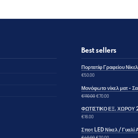
Best sellers
Πορτατίφ Γραφείου Νίκε
€
50.00
Μονόφωτο νίκελ ματ - Σατ
Original price was: €
Η τρέχουσα τι
€
110.00
€
70.00
ΦΩΤΙΣΤΙΚΟ ΕΞ. ΧΩΡΟΥ 
€
16.00
Σποτ LED Νίκελ / Γυαλί
Original price was: 
Η τρέχουσα τι
€
40.00
€
30.00