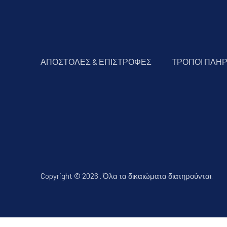
ΑΠΟΣΤΟΛΕΣ & ΕΠΙΣΤΡΟΦΕΣ
ΤΡΟΠΟΙ ΠΛΗ
Copyright © 2026
.
Όλα τα δικαιώματα διατηρούνται.
Νέο παράθυρο
Θέμα WordPress από
FORQY