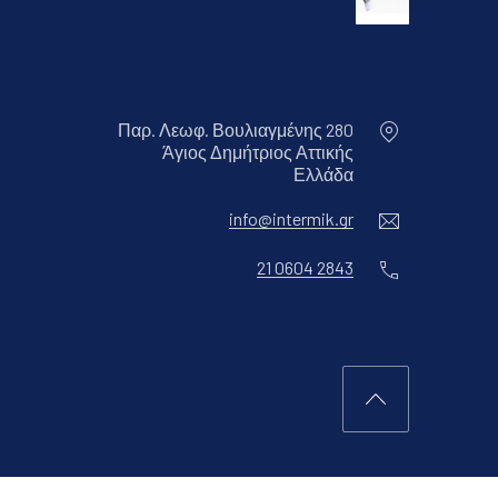
Παρ. Λεωφ. Βουλιαγμένης 280
Άγιος Δημήτριος Αττικής
Νέο παράθυρο
Ελλάδα
Ηλεκτρονικ
info@intermik.gr
Τηλέφωνο
21 0604 2843
Επιστροφή στη