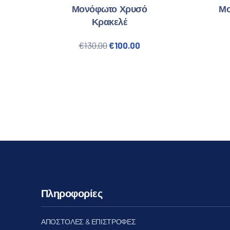
Μονόφωτο Χρυσό
Μο
Κρακελέ
Original price was: €130.00.
Η τρέχουσα τιμή είναι:
€
130.00
€
100.00
Πληροφορίες
ΑΠΟΣΤΟΛΕΣ & ΕΠΙΣΤΡΟΦΕΣ