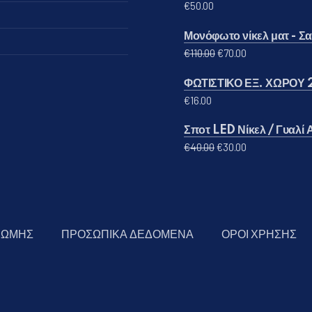
€
50.00
Μονόφωτο νίκελ ματ - Σατ
Original price was: €
Η τρέχουσα τι
€
110.00
€
70.00
ΦΩΤΙΣΤΙΚΟ ΕΞ. ΧΩΡΟΥ 
€
16.00
Σποτ LED Νίκελ / Γυαλί
Original price was: 
Η τρέχουσα τι
€
40.00
€
30.00
ΡΩΜΗΣ
ΠΡΟΣΩΠΙΚΑ ΔΕΔΟΜΕΝΑ
ΟΡΟΙ ΧΡΗΣΗΣ