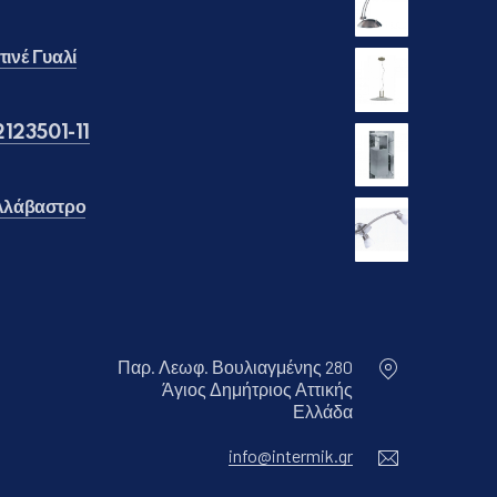
ινέ Γυαλί
110.00.
μή είναι: €70.00.
2123501-11
 Αλάβαστρο
€40.00.
μή είναι: €30.00.
Παρ. Λεωφ. Βουλιαγμένης 280
Άγιος Δημήτριος Αττικής
Νέο παράθυρο
Ελλάδα
Ηλεκτρονικ
info@intermik.gr