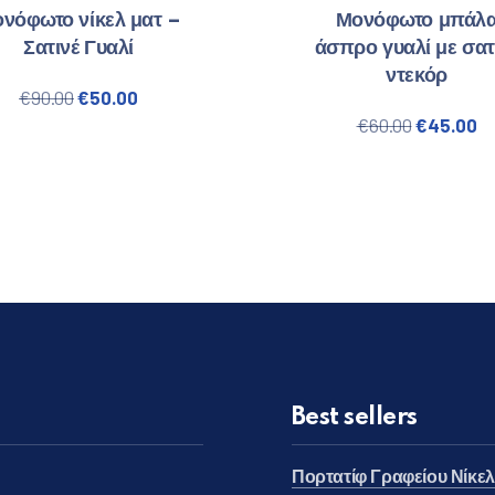
νόφωτο νίκελ ματ –
Μονόφωτο μπάλ
Σατινέ Γυαλί
άσπρο γυαλί με σατ
ντεκόρ
 €100.00.
Original price was: €90.00.
Η τρέχουσα τιμή είναι: €50.00.
€
90.00
€
50.00
Original 
Η 
€
60.00
€
45.00
Best sellers
Πορτατίφ Γραφείου Νίκε