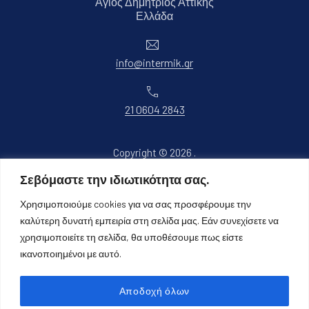
Άγιος Δημήτριος Αττικής
Νέο παράθυρο
Ελλάδα
Ηλεκτρονικό ταχυδρομείο
info@intermik.gr
Τηλέφωνο
21 0604 2843
Copyright © 2026
.
Όλα τα δικαιώματα διατηρούνται.
Σεβόμαστε την ιδιωτικότητα σας.
Νέο παράθυρο
Θέμα WordPress από
FORQY
Χρησιμοποιούμε cookies για να σας προσφέρουμε την
καλύτερη δυνατή εμπειρία στη σελίδα μας. Εάν συνεχίσετε να
Επιστροφή στην κορυφή
χρησιμοποιείτε τη σελίδα, θα υποθέσουμε πως είστε
ικανοποιημένοι με αυτό.
Αποδοχή όλων