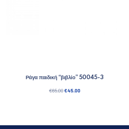
Ράγα παιδική “βιβλίο” 50045-3
Original price was: €65.00.
Η τρέχουσα τιμή είναι
€
65.00
€
45.00