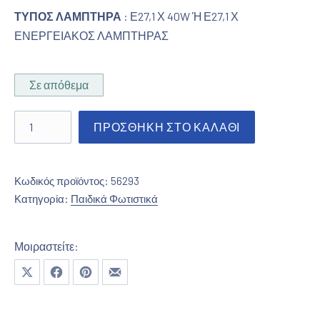
ΤΥΠΟΣ ΛΑΜΠΤΗΡΑ
: Ε27,1 Χ 40W Ή Ε27,1 Χ
ΕΝΕΡΓΕΙΑΚΟΣ ΛΑΜΠΤΗΡΑΣ
Σε απόθεμα
Μονόφωτο παιδικό ποσότητα
ΠΡΟΣΘΉΚΗ ΣΤΟ ΚΑΛΆΘΙ
Κωδικός προϊόντος:
56293
Κατηγορία:
Παιδικά Φωτιστικά
Μοιραστείτε:
Μοιραστείτε το στο X
Μοιραστείτε το στο Facebook
Μοιραστείτε το στο Pinterest
Μοιραστείτε το με email