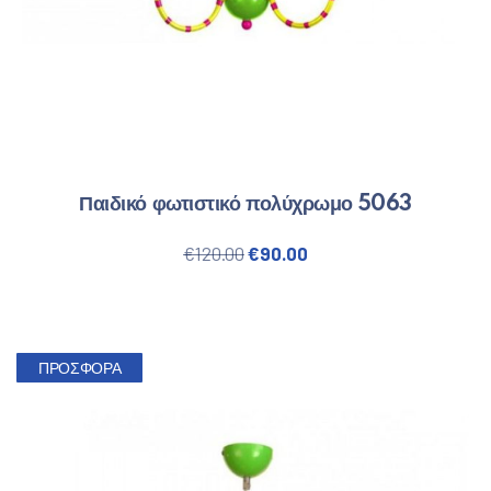
Παιδικό φωτιστικό πολύχρωμο 5063
Original price was: €120.00.
Η τρέχουσα τιμή είναι
€
120.00
€
90.00
ΠΡΟΣΦΟΡΆ