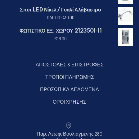
Σποτ LED Νίκελ / Γυαλί Αλάβαστρο
Original price was: €40.00.
Η τρέχουσα τιμή είναι: €30.00
€
40.00
€
30.00
ΦΩΤΙΣΤΙΚΟ ΕΞ. ΧΩΡΟΥ 2123501-11
€
16.00
ΑΠΟΣΤΟΛΕΣ & ΕΠΙΣΤΡΟΦΕΣ
ΤΡΟΠΟΙ ΠΛΗΡΩΜΗΣ
ΠΡΟΣΩΠΙΚΑ ΔΕΔΟΜΕΝΑ
ΟΡΟΙ ΧΡΗΣΗΣ
Παρ. Λεωφ. Βουλιαγμένης 280