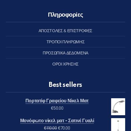
Πληροφορίες
ΑΠΟΣΤΟΛΕΣ & ΕΠΙΣΤΡΟΦΕΣ
ΤΡΟΠΟΙ ΠΛΗΡΩΜΗΣ
ΠΡΟΣΩΠΙΚΑ ΔΕΔΟΜΕΝΑ
ΟΡΟΙ ΧΡΗΣΗΣ
Best sellers
Πορτατίφ Γραφείου Νίκελ Ματ
€
50.00
Μονόφωτο νίκελ ματ - Σατινέ Γυαλί
Original price was: €110.00.
Η τρέχουσα τιμή είναι: €70.00
€
110.00
€
70.00