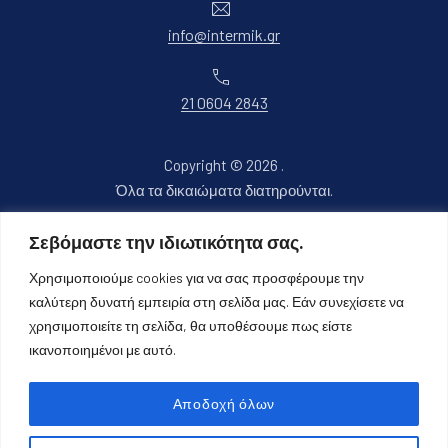
Ηλεκτρονικό ταχυδρομείο
info@intermik.gr
Τηλέφωνο
21 0604 2843
Copyright © 2026
.
Όλα τα δικαιώματα διατηρούνται.
Νέο παράθυρο
Θέμα WordPress από
FORQY
Σεβόμαστε την ιδιωτικότητα σας.
Χρησιμοποιούμε cookies για να σας προσφέρουμε την
Επιστροφή στην κορυφή
καλύτερη δυνατή εμπειρία στη σελίδα μας. Εάν συνεχίσετε να
χρησιμοποιείτε τη σελίδα, θα υποθέσουμε πως είστε
ικανοποιημένοι με αυτό.
Αποδοχή όλων
Αναζήτηση Προϊόντων