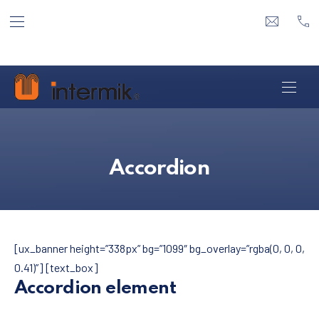
ΕΠΆΝΩ ΓΡΑΜΜΉ ΠΛΟΉΓΗΣΗ
ΚΛΕ
info@inte
21 
ΠΛΟ
Accordion
[ux_banner height=”338px” bg=”1099″ bg_overlay=”rgba(0, 0, 0,
0.41)”] [text_box]
Accordion element