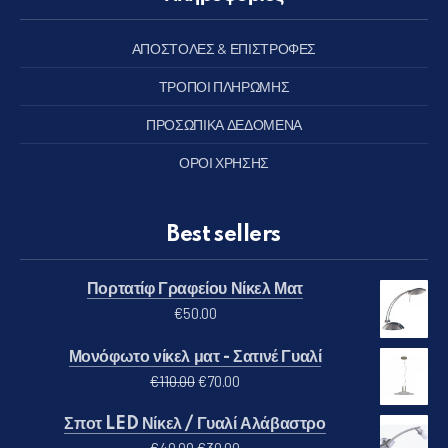
ΑΠΟΣΤΟΛΕΣ & ΕΠΙΣΤΡΟΦΕΣ
ΠΡΟΗΓΟΎΜΕΝΟ
ΕΠ
ΤΡΟΠΟΙ ΠΛΗΡΩΜΗΣ
ΠΡΟΣΩΠΙΚΑ ΔΕΔΟΜΕΝΑ
ΟΡΟΙ ΧΡΗΣΗΣ
Best sellers
Πορτατίφ Γραφείου Νίκελ Ματ
€
50.00
Μονόφωτο νίκελ ματ - Σατινέ Γυαλί
Original price was: €110.00.
Η τρέχουσα τιμή είναι: €70.00
€
110.00
€
70.00
Σποτ LED Νίκελ / Γυαλί Αλάβαστρο
Original price was: €40.00.
Η τρέχουσα τιμή είναι: €30.00