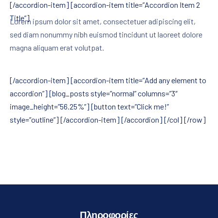
[/accordion-item] [accordion-item title=”Accordion Item 2
Title”]
Lorem ipsum dolor sit amet, consectetuer adipiscing elit,
sed diam nonummy nibh euismod tincidunt ut laoreet dolore
magna aliquam erat volutpat.
[/accordion-item] [accordion-item title=”Add any element to
accordion”] [blog_posts style=”normal” columns=”3″
image_height=”56.25%”] [button text=”Click me!”
style=”outline”] [/accordion-item] [/accordion] [/col] [/row]
Πληροφορίες