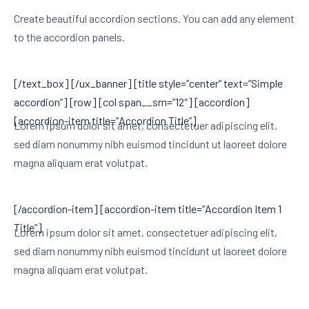
Create beautiful accordion sections. You can add any element
to the accordion panels.
[/text_box] [/ux_banner] [title style=”center” text=”Simple
accordion”] [row] [col span__sm=”12″] [accordion]
[accordion-item title=”Accordion Title”]
Lorem ipsum dolor sit amet, consectetuer adipiscing elit,
sed diam nonummy nibh euismod tincidunt ut laoreet dolore
magna aliquam erat volutpat.
[/accordion-item] [accordion-item title=”Accordion Item 1
Title”]
Lorem ipsum dolor sit amet, consectetuer adipiscing elit,
sed diam nonummy nibh euismod tincidunt ut laoreet dolore
magna aliquam erat volutpat.