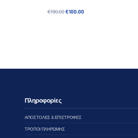
Original price was: €190.00.
Η τρέχουσα τιμή είναι:
€
190.00
€
100.00
Πληροφορίες
ΑΠΟΣΤΟΛΕΣ & ΕΠΙΣΤΡΟΦΕΣ
ΤΡΟΠΟΙ ΠΛΗΡΩΜΗΣ