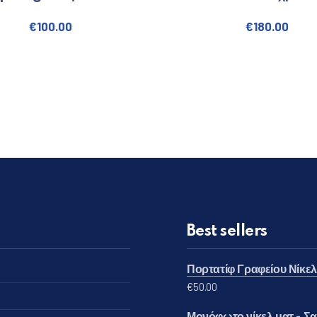
 €100.00.
€
100.00
€
180.00
Best sellers
Πορτατίφ Γραφείου Νίκε
€
50.00