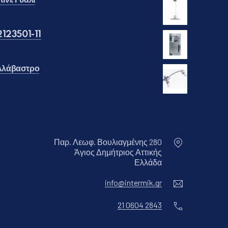
ινέ Γυαλί
110.00.
μή είναι: €70.00.
2123501-11
 Αλάβαστρο
€40.00.
μή είναι: €30.00.
Παρ. Λεωφ. Βουλιαγμένης 280
Άγιος Δημήτριος Αττικής
Νέο παράθυρο
Ελλάδα
Ηλεκτρονικ
info@intermik.gr
Τηλέφωνο
21 0604 2843