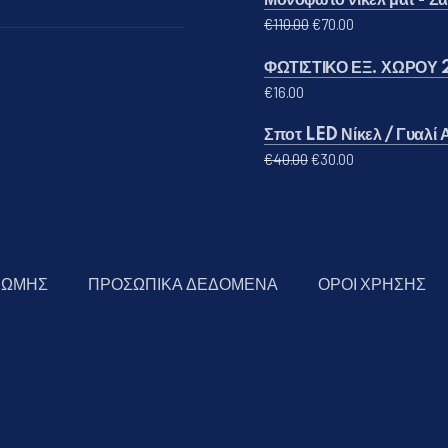
Μονόφωτο νίκελ ματ - Σατ
Original price was: €
Η τρέχουσα τι
€
110.00
€
70.00
ΦΩΤΙΣΤΙΚΟ ΕΞ. ΧΩΡΟΥ 
€
16.00
Σποτ LED Νίκελ / Γυαλί
Original price was: 
Η τρέχουσα τι
€
40.00
€
30.00
ΡΩΜΗΣ
ΠΡΟΣΩΠΙΚΑ ΔΕΔΟΜΕΝΑ
ΟΡΟΙ ΧΡΗΣΗΣ