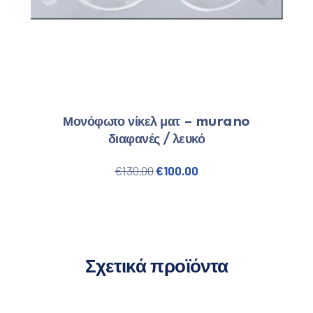
Μονόφωτο νίκελ ματ – murano
διαφανές / λευκό
Original price was: €130.00.
Η τρέχουσα τιμή είναι
€
130.00
€
100.00
Σχετικά προϊόντα