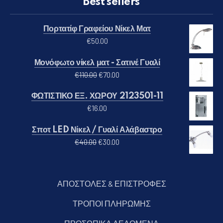
Best sellers
Πορτατίφ Γραφείου Νίκελ Ματ
€
50.00
Μονόφωτο νίκελ ματ - Σατινέ Γυαλί
Original price was: €110.00.
Η τρέχουσα τιμή είναι: €70.00
€
110.00
€
70.00
ΦΩΤΙΣΤΙΚΟ ΕΞ. ΧΩΡΟΥ 2123501-11
€
16.00
Σποτ LED Νίκελ / Γυαλί Αλάβαστρο
Original price was: €40.00.
Η τρέχουσα τιμή είναι: €30.00
€
40.00
€
30.00
ΑΠΟΣΤΟΛΕΣ & ΕΠΙΣΤΡΟΦΕΣ
ΤΡΟΠΟΙ ΠΛΗΡΩΜΗΣ