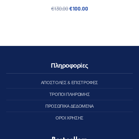
Original price was: €130.00.
Η τρέχουσα τιμή είναι
€
130.00
€
100.00
Πληροφορίες
ΑΠΟΣΤΟΛΕΣ & ΕΠΙΣΤΡΟΦΕΣ
ΤΡΟΠΟΙ ΠΛΗΡΩΜΗΣ
ΠΡΟΣΩΠΙΚΑ ΔΕΔΟΜΕΝΑ
ΟΡΟΙ ΧΡΗΣΗΣ