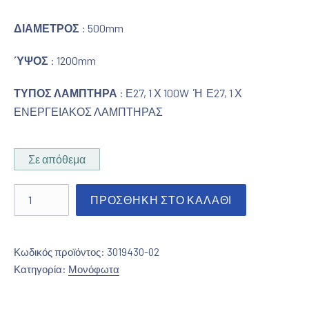
ΔΙΑΜΕΤΡΟΣ
: 500mm
ΎΨΟΣ
: 1200mm
ΤΥΠΟΣ ΛΑΜΠΤΗΡΑ
: Ε27, 1 Χ 100W Ή Ε27, 1 Χ
ΕΝΕΡΓΕΙΑΚΟΣ ΛΑΜΠΤΗΡΑΣ
Σε απόθεμα
Μονόφωτο νίκελ ματ - murano διαφανές / μαύρο ποσότητ
ΠΡΟΣΘΉΚΗ ΣΤΟ ΚΑΛΆΘΙ
Κωδικός προϊόντος:
3019430-02
Κατηγορία:
Μονόφωτα