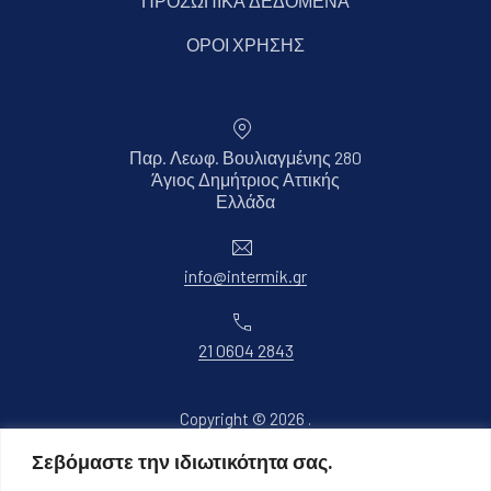
ΠΡΟΣΩΠΙΚΑ ΔΕΔΟΜΕΝΑ
ΟΡΟΙ ΧΡΗΣΗΣ
Παρ. Λεωφ. Βουλιαγμένης 280
Άγιος Δημήτριος Αττικής
Νέο παράθυρο
Ελλάδα
Ηλεκτρονικό ταχυδρομείο
info@intermik.gr
Τηλέφωνο
21 0604 2843
Copyright © 2026
.
Όλα τα δικαιώματα διατηρούνται.
Σεβόμαστε την ιδιωτικότητα σας.
Νέο παράθυρο
Θέμα WordPress από
FORQY