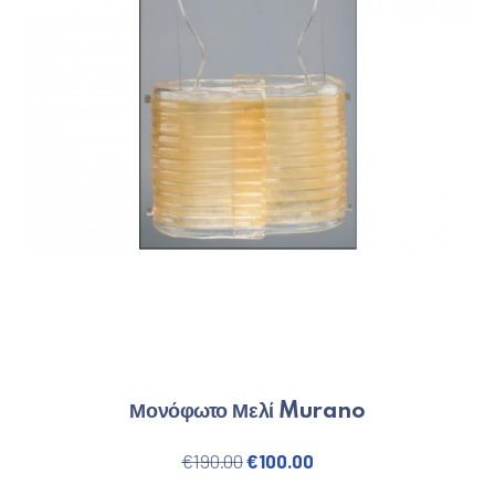
Μονόφωτο Μελί Murano
Original price was: €190.00.
Η τρέχουσα τιμή είναι
€
190.00
€
100.00