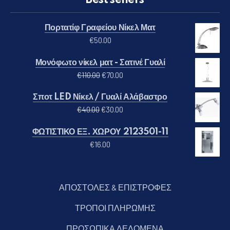
Πορτατίφ Γραφείου Νίκελ Ματ
€
50.00
Μονόφωτο νίκελ ματ - Σατινέ Γυαλί
Original price was: €110.00.
Η τρέχουσα τιμή είναι: €70.00
€
110.00
€
70.00
Σποτ LED Νίκελ / Γυαλί Αλάβαστρο
Original price was: €40.00.
Η τρέχουσα τιμή είναι: €30.00
€
40.00
€
30.00
ΦΩΤΙΣΤΙΚΟ ΕΞ. ΧΩΡΟΥ 2123501-11
€
16.00
ΑΠΟΣΤΟΛΕΣ & ΕΠΙΣΤΡΟΦΕΣ
ΤΡΟΠΟΙ ΠΛΗΡΩΜΗΣ
ΠΡΟΣΩΠΙΚΑ ΔΕΔΟΜΕΝΑ