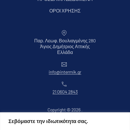
ΟΡΟΙ ΧΡΗΣΗΣ
Παρ. Λεωφ. Βουλιαγμένης 280
Άγιος Δημήτριος Αττικής
Νέο παράθυρο
Ελλάδα
Ηλεκτρονικό ταχυδρομείο
info@intermik.gr
Τηλέφωνο
21 0604 2843
Copyright © 2026
.
Όλα τα δικαιώματα διατηρούνται.
Σεβόμαστε την ιδιωτικότητα σας.
Νέο παράθυρο
Θέμα WordPress από
FORQY