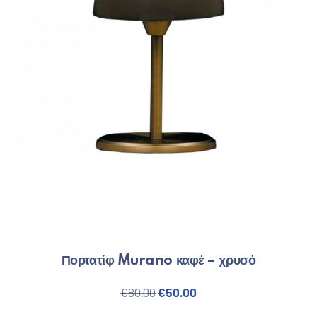
ΠΡΟΗΓΟΎΜΕΝΟ
ΕΠ
Πορτατίφ Murano καφέ – χρυσό
Original price was: €80.00.
Η τρέχουσα τιμή είναι
€
80.00
€
50.00