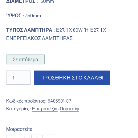
ΔΙΑΜΕΤΡΟΣ
: 150mm
ΎΨΟΣ
: 350mm
ΤΥΠΟΣ ΛΑΜΠΤΗΡΑ
: Ε27, 1 Χ 60W Ή Ε27, 1 Χ
ΕΝΕΡΓΕΙΑΚΟΣ ΛΑΜΠΤΗΡΑΣ
Σε απόθεμα
Πορτατίφ άσπρο γυαλί σατινέ ποσότητα
ΠΡΟΣΘΉΚΗ ΣΤΟ ΚΑΛΆΘΙ
Κωδικός προϊόντος:
5406901-87
Κατηγορίες:
Επιτραπέζια
,
Πορτατίφ
Μοιραστείτε: