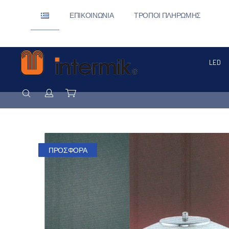
ΕΠΙΚΟΙΝΩΝΊΑ
ΤΡΌΠΟΙ ΠΛΗΡΩΜΉΣ
LED
ΑΝΑΖΉΤΗΣΗ
Σύνδεση / Εγγραφή
Καλάθι
ΠΡΟΣΦΟΡΆ