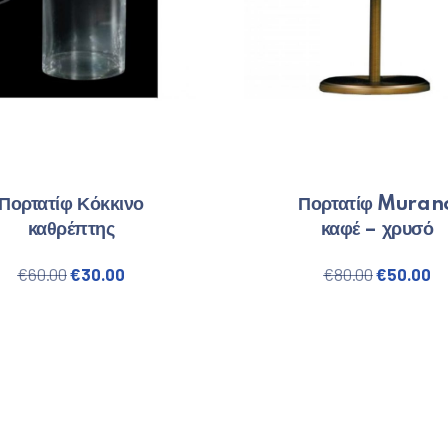
Πορτατίφ Κόκκινο
Πορτατίφ Muran
καθρέπτης
καφέ – χρυσό
€50.00.
Original price was: €60.00.
Η τρέχουσα τιμή είναι: €30.00.
Original 
Η 
€
60.00
€
30.00
€
80.00
€
50.00