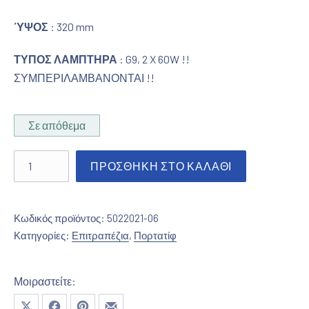
ΎΨΟΣ
: 320 mm
ΤΥΠΟΣ ΛΑΜΠΤΗΡΑ
: G9, 2 X 60W !!
ΣΥΜΠΕΡΙΛΑΜΒΑΝΟΝΤΑΙ !!
Σε απόθεμα
Πορτατίφ σε Χρώμιο με κρύσταλλα ποσότητα
ΠΡΟΣΘΉΚΗ ΣΤΟ ΚΑΛΆΘΙ
Κωδικός προϊόντος:
5022021-06
Κατηγορίες:
Επιτραπέζια
,
Πορτατίφ
Μοιραστείτε:
Μοιραστείτε το στο X
Μοιραστείτε το στο Facebook
Μοιραστείτε το στο Pinterest
Μοιραστείτε το με email