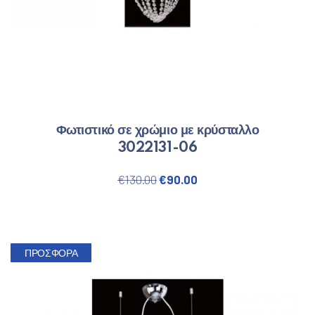
Φωτιστικό σε χρώμιο με κρύσταλλο
3022131-06
Original price was: €130.00.
Η τρέχουσα τιμή είναι
€
130.00
€
90.00
ΠΡΟΣΦΟΡΆ