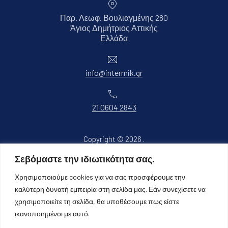
Παρ. Λεωφ. Βουλιαγμένης 280
Άγιος Δημήτριος Αττικής
Νέο παράθυρο
Ελλάδα
Ηλεκτρονικό ταχυδρομείο
info@intermik.gr
Τηλέφωνο
21 0604 2843
Copyright © 2026
.
Όλα τα δικαιώματα διατηρούνται.
Σεβόμαστε την ιδιωτικότητα σας.
Νέο παράθυρο
Θέμα WordPress από
FORQY
Χρησιμοποιούμε cookies για να σας προσφέρουμε την
καλύτερη δυνατή εμπειρία στη σελίδα μας. Εάν συνεχίσετε να
Επιστροφή στην κορυφή
χρησιμοποιείτε τη σελίδα, θα υποθέσουμε πως είστε
ικανοποιημένοι με αυτό.