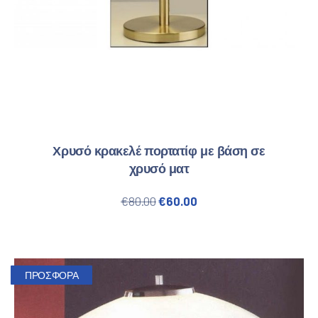
Χρυσό κρακελέ πορτατίφ με βάση σε
χρυσό ματ
Original price was: €80.00.
Η τρέχουσα τιμή είναι
€
80.00
€
60.00
ΠΡΟΣΦΟΡΆ