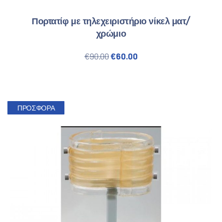
Πορτατίφ με τηλεχειριστήριο νίκελ ματ/
χρώμιο
Original price was: €90.00.
Η τρέχουσα τιμή είναι
€
90.00
€
60.00
ΠΡΟΣΦΟΡΆ