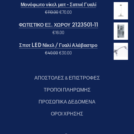
Μονόφωτο νίκελ ματ - Σατινέ Γυαλί
Original price was: €110.00.
Η τρέχουσα τιμή είναι: €70.00
€
110.00
€
70.00
ΦΩΤΙΣΤΙΚΟ ΕΞ. ΧΩΡΟΥ 2123501-11
€
16.00
Σποτ LED Νίκελ / Γυαλί Αλάβαστρο
Original price was: €40.00.
Η τρέχουσα τιμή είναι: €30.00
€
40.00
€
30.00
ΑΠΟΣΤΟΛΕΣ & ΕΠΙΣΤΡΟΦΕΣ
ΤΡΟΠΟΙ ΠΛΗΡΩΜΗΣ
ΠΡΟΣΩΠΙΚΑ ΔΕΔΟΜΕΝΑ
ΟΡΟΙ ΧΡΗΣΗΣ