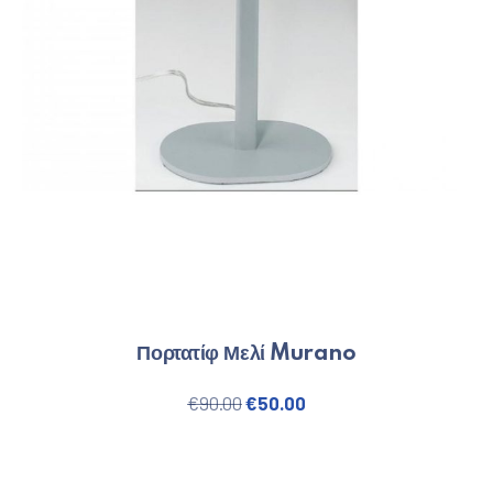
Πορτατίφ Μελί Murano
Original price was: €90.00.
Η τρέχουσα τιμή είναι
€
90.00
€
50.00