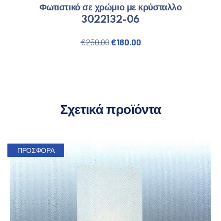
Φωτιστικό σε χρώμιο με κρύσταλλο
3022132-06
Original price was: €250.00.
Η τρέχουσα τιμή είνα
€
250.00
€
180.00
Σχετικά προϊόντα
ΠΡΟΣΦΟΡΆ