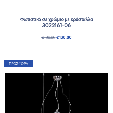
Φωτιστικό σε χρώμιο με κρύσταλλα
3022161-06
Original price was: €180.00.
Η τρέχουσα τιμή είναι
€
180.00
€
130.00
ΠΡΟΣΦΟΡΆ