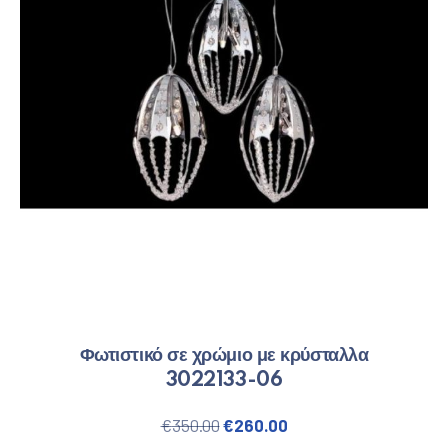
Φωτιστικό σε χρώμιο με κρύσταλλα
3022133-06
Original price was: €350.00.
Η τρέχουσα τιμή είνα
€
350.00
€
260.00