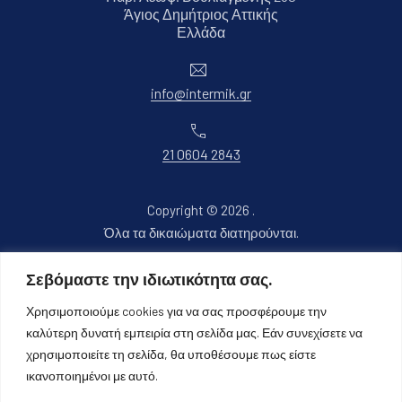
Άγιος Δημήτριος Αττικής
Νέο παράθυρο
Ελλάδα
Ηλεκτρονικό ταχυδρομείο
info@intermik.gr
Τηλέφωνο
21 0604 2843
Copyright © 2026
.
Όλα τα δικαιώματα διατηρούνται.
Νέο παράθυρο
Θέμα WordPress από
FORQY
Σεβόμαστε την ιδιωτικότητα σας.
Χρησιμοποιούμε cookies για να σας προσφέρουμε την
Επιστροφή στην κορυφή
καλύτερη δυνατή εμπειρία στη σελίδα μας. Εάν συνεχίσετε να
χρησιμοποιείτε τη σελίδα, θα υποθέσουμε πως είστε
ικανοποιημένοι με αυτό.