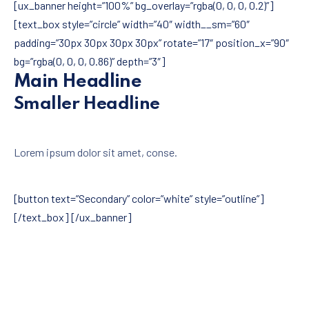
[ux_banner height=”100%” bg_overlay=”rgba(0, 0, 0, 0.2)”]
[text_box style=”circle” width=”40″ width__sm=”60″
padding=”30px 30px 30px 30px” rotate=”17″ position_x=”90″
bg=”rgba(0, 0, 0, 0.86)” depth=”3″]
Main Headline
Smaller Headline
Lorem ipsum dolor sit amet, conse.
[button text=”Secondary” color=”white” style=”outline”]
[/text_box] [/ux_banner]